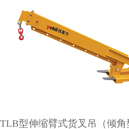
TLB型伸缩臂式货叉吊（倾角