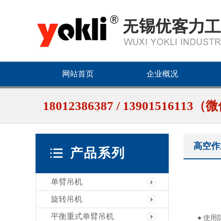
网站首页
企业概况
18012386387 / 1390151611
高空作
产品系列
单臂吊机
旋转吊机
平衡重式单臂吊机
● 使用防