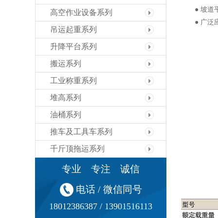
● 坡道平
高空作业设备系列
● 广泛应
吊运起重系列
升降平台系列
搬运系列
工业称重系列
堆高系列
油桶系列
推车及工具车系列
千斤顶拖运系列
专业 专注 诚信
电话 / 微信同号
18012386387 / 13901516113