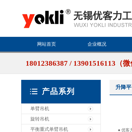
网站首页
企业概况
18012386387 / 1390151611
升降平
产品系列
单臂吊机
旋转吊机
平衡重式单臂吊机
● 优客力