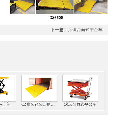
下一篇：
滚珠台面式平台车
品
平台车
CZ集装箱装卸用坡道平台
滚珠台面式平台车