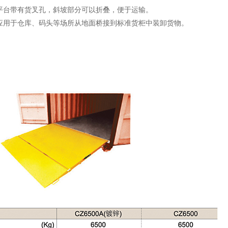
台带有货叉孔，斜坡部分可以折叠，便于运输。
用于仓库、码头等场所从地面桥接到标准货柜中装卸货物。