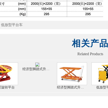
：
低放型平台车
相关产
Related Products
经济型脚踏式升降平台车
可旋转平台
经济型脚踏式升降平台车
低放型